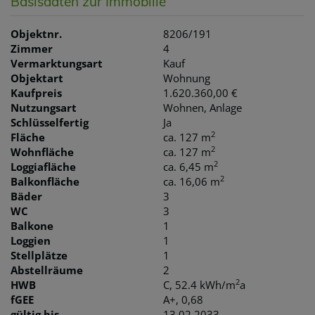
Basisdaten zur Immobilie
Objektnr.
8206/191
Zimmer
4
Vermarktungsart
Kauf
Objektart
Wohnung
Kaufpreis
1.620.360,00 €
Nutzungsart
Wohnen
Anlage
Schlüsselfertig
Ja
2
Fläche
ca. 127 m
2
Wohnfläche
ca. 127 m
2
Loggiafläche
ca. 6,45 m
2
Balkonfläche
ca. 16,06 m
Bäder
3
WC
3
Balkone
1
Loggien
1
Stellplätze
1
Abstellräume
2
2
HWB
C, 52.4 kWh/m
a
fGEE
A+, 0,68
gültig bis
13.02.2033