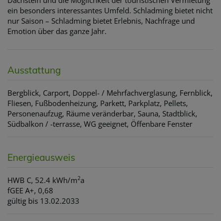
Dachstein und die Möglichkeit der touristischen Vermietung
ein besonders interessantes Umfeld. Schladming bietet nicht
nur Saison – Schladming bietet Erlebnis, Nachfrage und
Emotion über das ganze Jahr.
Ausstattung
Bergblick
Carport
Doppel- / Mehrfachverglasung
Fernblick
Fliesen
Fußbodenheizung
Parkett
Parkplatz
Pellets
Personenaufzug
Räume veränderbar
Sauna
Stadtblick
Südbalkon / -terrasse
WG geeignet
Öffenbare Fenster
Energieausweis
2
HWB
C, 52.4 kWh/m
a
fGEE
A+, 0,68
gültig bis
13.02.2033