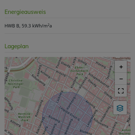
Energieausweis
2
HWB
B, 59.3 kWh/m
a
Lageplan
+
−