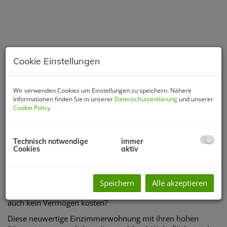
Cookie Einstellungen
Wir verwenden Cookies um Einstellungen zu speichern. Nähere
Informationen finden Sie in unserer
Datenschutzerklärung
und unserer
Cookie Policy
.
Technisch notwendige
immer
Cookies
aktiv
Beschreibung
Sie suchen für ein paar Wochen oder Monate eine gepflegte,
Speichern
Alle akzeptieren
schöne Wohnung in der Stadt Wien? Und das Ganze soll
auch kein Vermögen kosten?
Diese neuwertige Einzimmerwohnung mit ihren hohen