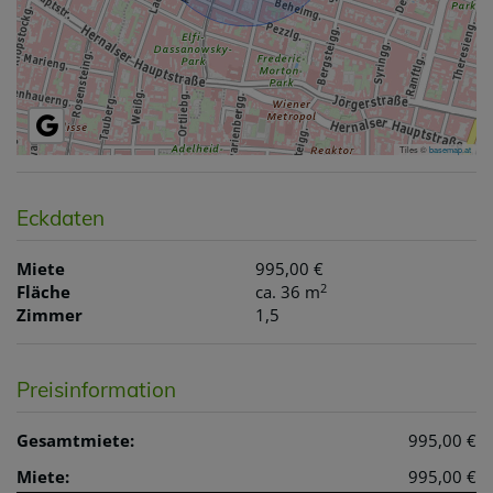
Tiles ©
basemap.at
Eckdaten
Miete
995,00 €
2
Fläche
ca. 36 m
Zimmer
1,5
Preisinformation
Gesamtmiete:
995,00 €
Miete:
995,00 €