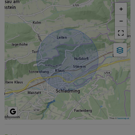
+
−
Tiles ©
basemap.at