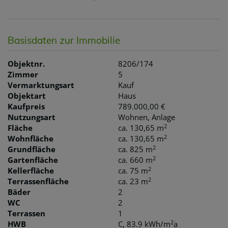
Basisdaten zur Immobilie
Objektnr.
8206/174
Zimmer
5
Vermarktungsart
Kauf
Objektart
Haus
Kaufpreis
789.000,00 €
Nutzungsart
Wohnen
Anlage
2
Fläche
ca. 130,65 m
2
Wohnfläche
ca. 130,65 m
2
Grundfläche
ca. 825 m
2
Gartenfläche
ca. 660 m
2
Kellerfläche
ca. 75 m
2
Terrassenfläche
ca. 23 m
Bäder
2
WC
2
Terrassen
1
2
HWB
C, 83.9 kWh/m
a