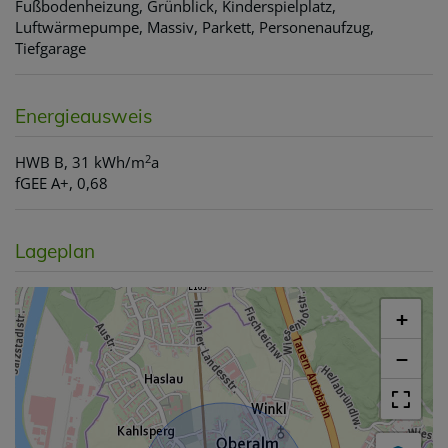
Fußbodenheizung
Grünblick
Kinderspielplatz
Luftwärmepumpe
Massiv
Parkett
Personenaufzug
Tiefgarage
Energieausweis
2
HWB
B, 31 kWh/m
a
fGEE
A+, 0,68
Lageplan
+
−