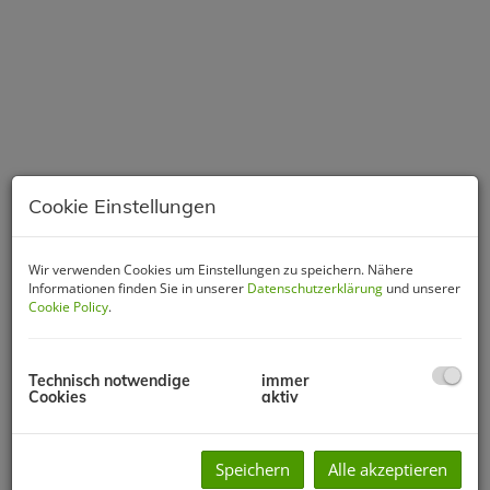
Cookie Einstellungen
Wir verwenden Cookies um Einstellungen zu speichern. Nähere
Informationen finden Sie in unserer
Datenschutzerklärung
und unserer
Cookie Policy
.
Beschreibung
Technisch notwendige
immer
Alles vor Ort
Cookies
aktiv
Das Bauprojekt „Pröllhofstrasse N6“ ist nur wenige
Gehminuten vom Ortszentrum von Oberalm entfernt. Somit
Speichern
Alle akzeptieren
sind Einkaufsmöglichkeiten, kulturelle Aktivitäten und